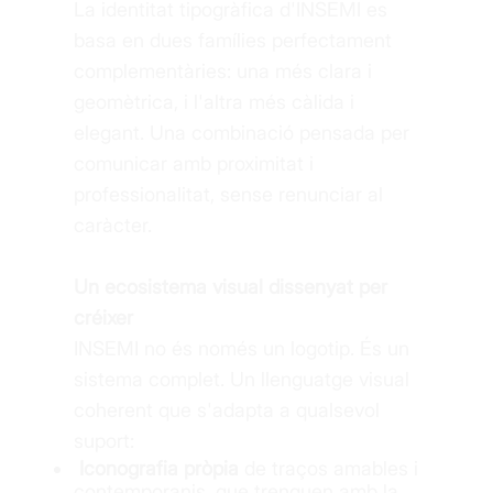
La identitat tipogràfica d'INSEMI es
basa en dues famílies perfectament
complementàries: una més clara i
geomètrica, i l'altra més càlida i
elegant. Una combinació pensada per
comunicar amb proximitat i
professionalitat, sense renunciar al
caràcter.
Un ecosistema visual dissenyat per
créixer
INSEMI no és només un logotip. És un
sistema complet. Un llenguatge visual
coherent que s'adapta a qualsevol
suport:
Iconografia pròpia
de traços amables i
contemporanis, que trenquen amb la