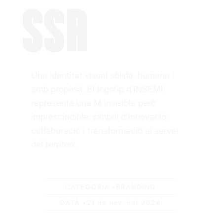
SSA
Una identitat visual sòlida, humana i
amb propòsit. El logotip d'INSEMI
representa una M invisible però
imprescindible: símbol d'innovació,
col·laboració i transformació al servei
del territori.
CATEGORIA •
BRANDING
DATA •
21 de nov. del 2024