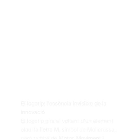
El logotip: l'essència invisible de la
innovació
El logotip gira al voltant d'un element
clau: la
lletra M
, símbol de Mollerussa,
però també de
Motor, Moviment i