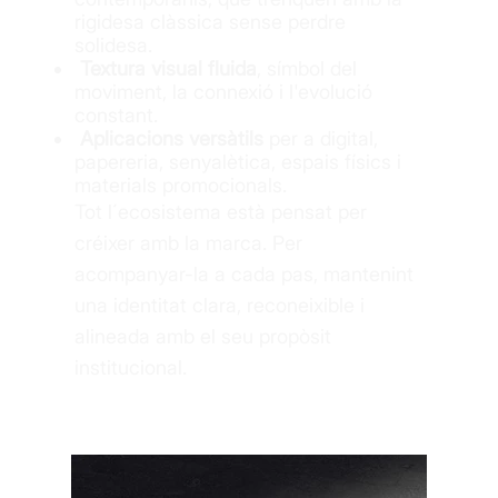
rigidesa clàssica sense perdre
solidesa.
Textura visual fluida
, símbol del
moviment, la connexió i l'evolució
constant.
Aplicacions versàtils
per a digital,
papereria, senyalètica, espais físics i
materials promocionals.
Tot l´ecosistema està pensat per
créixer amb la marca. Per
acompanyar-la a cada pas, mantenint
una identitat clara, reconeixible i
alineada amb el seu propòsit
institucional.